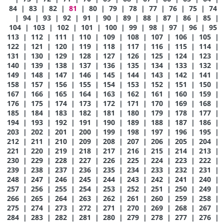
84
|
83
|
82
|
81
|
80
|
79
|
78
|
77
|
76
|
75
|
74
|
94
|
93
|
92
|
91
|
90
|
89
|
88
|
87
|
86
|
85
|
104
|
103
|
102
|
101
|
100
|
99
|
98
|
97
|
96
|
95
113
|
112
|
111
|
110
|
109
|
108
|
107
|
106
|
105
|
122
|
121
|
120
|
119
|
118
|
117
|
116
|
115
|
114
|
131
|
130
|
129
|
128
|
127
|
126
|
125
|
124
|
123
|
140
|
139
|
138
|
137
|
136
|
135
|
134
|
133
|
132
|
149
|
148
|
147
|
146
|
145
|
144
|
143
|
142
|
141
|
158
|
157
|
156
|
155
|
154
|
153
|
152
|
151
|
150
|
167
|
166
|
165
|
164
|
163
|
162
|
161
|
160
|
159
|
176
|
175
|
174
|
173
|
172
|
171
|
170
|
169
|
168
|
185
|
184
|
183
|
182
|
181
|
180
|
179
|
178
|
177
|
194
|
193
|
192
|
191
|
190
|
189
|
188
|
187
|
186
|
203
|
202
|
201
|
200
|
199
|
198
|
197
|
196
|
195
|
212
|
211
|
210
|
209
|
208
|
207
|
206
|
205
|
204
|
221
|
220
|
219
|
218
|
217
|
216
|
215
|
214
|
213
|
230
|
229
|
228
|
227
|
226
|
225
|
224
|
223
|
222
|
239
|
238
|
237
|
236
|
235
|
234
|
233
|
232
|
231
|
248
|
247
|
246
|
245
|
244
|
243
|
242
|
241
|
240
|
257
|
256
|
255
|
254
|
253
|
252
|
251
|
250
|
249
|
266
|
265
|
264
|
263
|
262
|
261
|
260
|
259
|
258
|
275
|
274
|
273
|
272
|
271
|
270
|
269
|
268
|
267
|
284
|
283
|
282
|
281
|
280
|
279
|
278
|
277
|
276
|