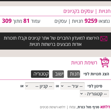
חנויות | עסקים בקניונים
309
81
9259
נמצאו
חנויות | עסקים
עמוד
מתוך
הירשמו למועדון החברים של אתר קניונים וקבלו תזכורות
אודות מבצעים ברשתות חנויות
רשימת חנויות
חנות
ישוב
קטגוריה
הצג חנויות לפי
סינון לפי
או
או
דלתא
,
סניף מול כנרת
צמח |
דלתא רשימת סניפים