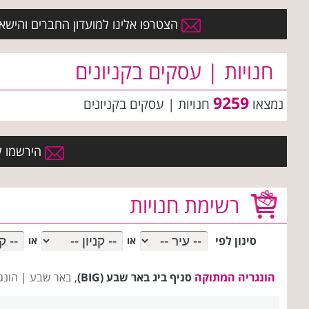
הצטרפו אלינו למועדון החברים והישארו 
חנויות | עסקים בקניונים
9259
נמצאו
חנויות | עסקים
בקניונים
הירשמו למ
רשימת חנויות
סינון לפי
או
או
הונגריה המתוקה
סניף ביג באר שבע (BIG)
,
באר שבע |
הונג