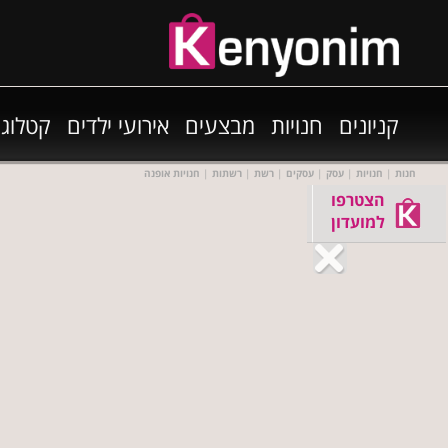
קניונים
חנויות
מבצעים
אירועי ילדים
קטלוגי
חנות
|
חנויות
|
עסק
|
עסקים
|
רשת
|
רשתות
|
חנויות אופנה
הצטרפו
למועדון