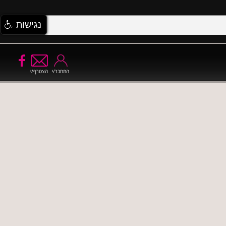
נגישות
התחבר/י
הצטרף/י