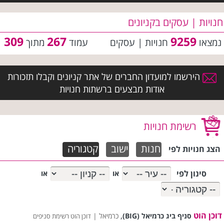
חנויות | עסקים בקניונים
309
267
9259
נמצאו
חנויות | עסקים
עמוד
מתוך
הירשמו למועדון החברים של אתר קניונים וקבלו תזכורות
אודות מבצעים ברשתות חנויות
רשימת חנויות
חנות
ישוב
קטגוריה
הצג חנויות לפי
סינון לפי
או
או
דוכן הוט
,
סניף ביג כרמיאל (BIG)
כרמיאל |
דוכן הוט רשימת סניפים