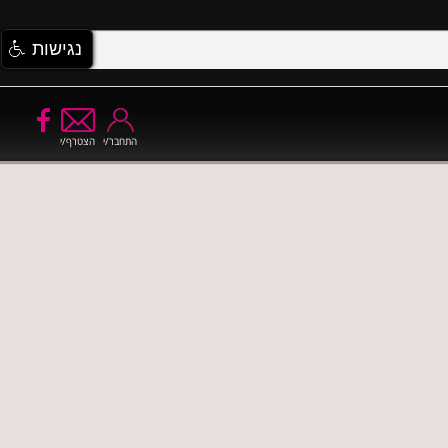
נגישות
התחבר/י
הצטרף/י