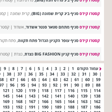
קסטרו קידס
סניף ביג קרית שמונה (BIG)
,
קרית שמונה |
קסטר
קסטרו קידס
סניף מתחם סטאר סנטר אשדוד
,
אשדוד |
קסטרו 
קסטרו קידס
סניף עופר הקניון הגדול פתח תקווה
,
פתח תקוה
קסטרו קידס
סניף קניון BIG FASHION נצרת
,
נצרת |
קסטרו 
עמוד הקודם
1
|
2
|
3
|
4
|
5
|
6
|
7
|
8
|
9
|
39
|
38
|
37
|
36
|
35
|
34
|
33
|
32
|
31
|
30
|
68
|
67
|
66
|
65
|
64
|
63
|
62
|
61
|
60
|
59
97
|
96
|
95
|
94
|
93
|
92
|
91
|
90
|
89
|
88
|
121
|
120
|
119
|
118
|
117
|
116
|
115
|
114
|
145
|
144
|
143
|
142
|
141
|
140
|
139
|
138
|
169
|
168
|
167
|
166
|
165
|
164
|
163
|
162
|
193
|
192
|
191
|
190
|
189
|
188
|
187
|
186