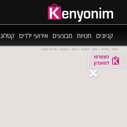
קניונים
חנויות
מבצעים
אירועי ילדים
קטלוגי
חנות
|
חנויות
|
עסק
|
עסקים
|
רשת
|
רשתות
|
חנויות אופנה
הצטרפו
למועדון