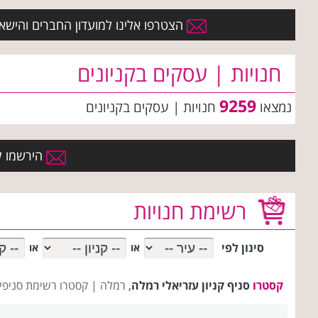
הצטרפו אלינו למועדון החברים והישארו 
חנויות | עסקים בקניונים
9259
נמצאו
חנויות | עסקים
בקניונים
הירשמו למ
רשימת חנויות
סינון לפי
או
או
קסטרו
סניף קניון עזריאלי רמלה
,
רמלה |
קסטרו רשימת סניפי